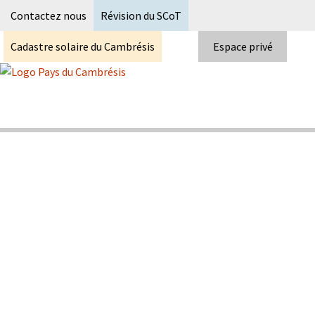
Recherc
Contactez nous
Révision du SCoT
Cadastre solaire du Cambrésis
Espace privé
Skip
to
content
Syndicat Mixte du PETR du pays du
Pays du Cambrésis
cambrésis