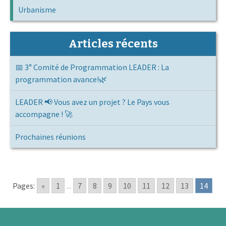
Urbanisme
Articles récents
📅 3ᵉ Comité de Programmation LEADER : La
programmation avance!🌿
LEADER 📢 Vous avez un projet ? Le Pays vous
accompagne ! 🚀
Prochaines réunions
Pages:
«
1
...
7
8
9
10
11
12
13
14