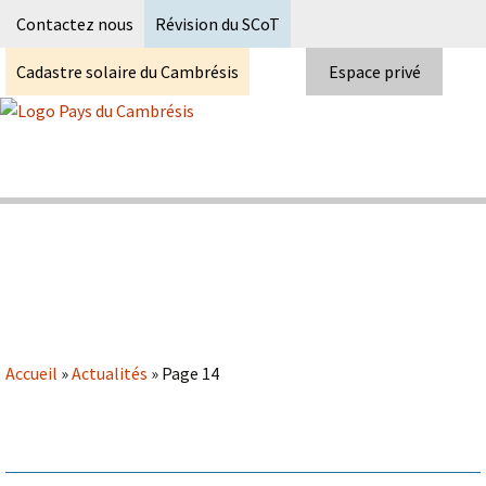
Recherc
Contactez nous
Révision du SCoT
Cadastre solaire du Cambrésis
Espace privé
Skip
to
content
Syndicat Mixte du PETR du pays du
Pays du Cambrésis
cambrésis
Accueil
»
Actualités
»
Page 14