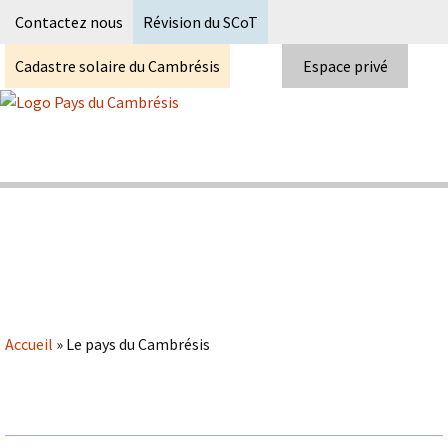
Recherc
Contactez nous
Révision du SCoT
Cadastre solaire du Cambrésis
Espace privé
Skip
to
content
Syndicat Mixte du PETR du pays du
Pays du Cambrésis
cambrésis
Accueil
»
Le pays du Cambrésis