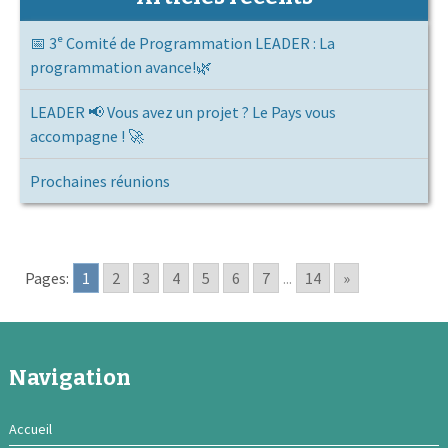
📅 3ᵉ Comité de Programmation LEADER : La
programmation avance!🌿
LEADER 📢 Vous avez un projet ? Le Pays vous
accompagne ! 🚀
Prochaines réunions
Pages:
1
2
3
4
5
6
7
...
14
»
Navigation
Accueil