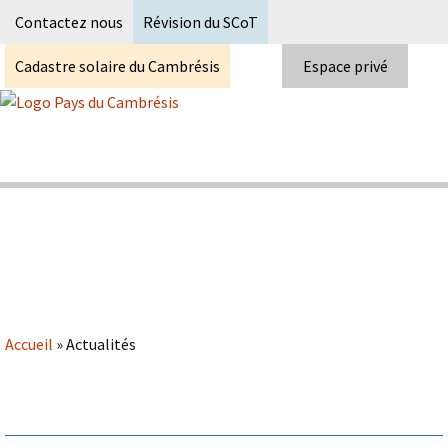
Recherc
Contactez nous
Révision du SCoT
Cadastre solaire du Cambrésis
Espace privé
Skip
to
content
Syndicat Mixte du PETR du pays du
Pays du Cambrésis
cambrésis
Accueil
»
Actualités