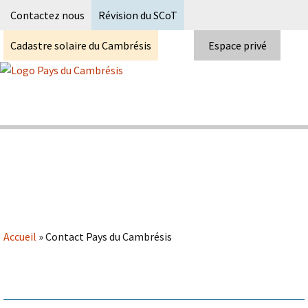
Recherc
Contactez nous
Révision du SCoT
Cadastre solaire du Cambrésis
Espace privé
Skip
to
content
Syndicat Mixte du PETR du pays du
Pays du Cambrésis
cambrésis
Accueil
»
Contact Pays du Cambrésis