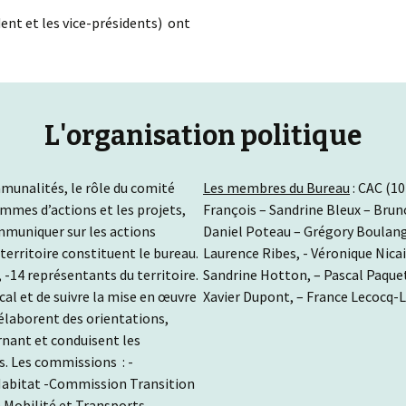
ent et les vice-présidents) ont
L'organisation politique
nalités, le rôle du comité
Les membres du Bureau
: CAC (1
ammes d’actions et les projets,
François – Sandrine Bleux – Bru
ommuniquer sur les actions
Daniel Poteau – Grégory Boulange
territoire constituent le bureau.
Laurence Ribes, - Véronique Nicai
 -14 représentants du territoire.
Sandrine Hotton, – Pascal Paque
cal et de suivre la mise en œuvre
Xavier Dupont, – France Lecocq-
 élaborent des orientations,
rnant et conduisent les
s. Les commissions : -
Habitat -Commission Transition
obilité et Transports -