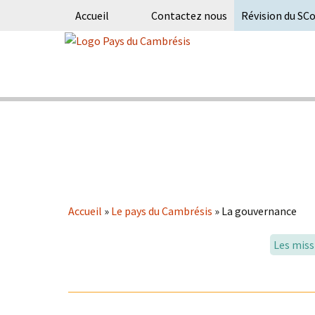
Accueil
Contactez nous
Révision du SC
Skip
to
content
Syndicat Mixte du PETR du pays du
Pays du Ca
Accueil
»
Le pays du Cambrésis
»
La gouvernance
Les miss