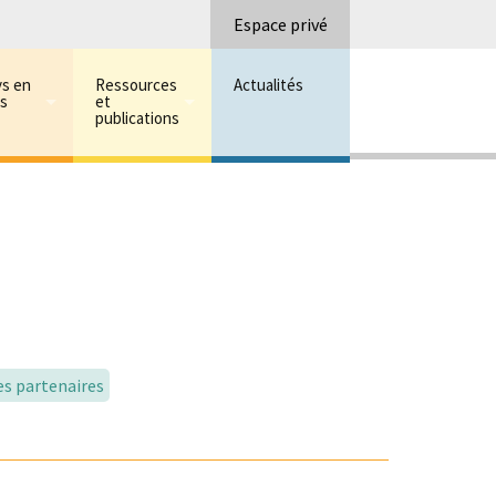
Recherc
Espace privé
ys en
Ressources
Actualités
ns
et
publications
es partenaires