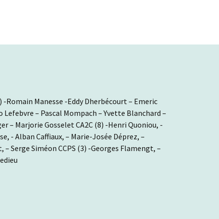
0) -Romain Manesse -Eddy Dherbécourt – Emeric
no Lefebvre – Pascal Mompach – Yvette Blanchard –
r – Marjorie Gosselet CA2C (8) -Henri Quoniou, -
se, - Alban Caffiaux, – Marie-Josée Déprez, –
t, – Serge Siméon CCPS (3) -Georges Flamengt, –
Ledieu