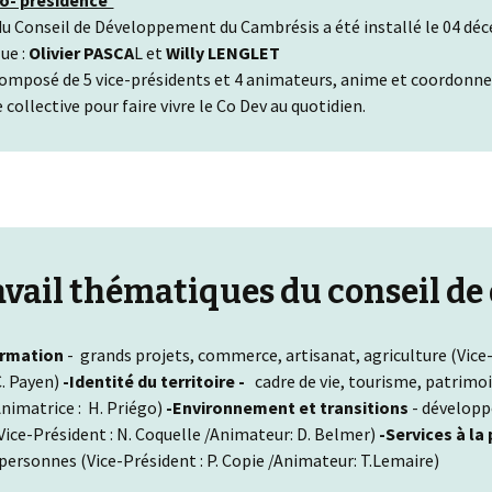
co- présidence
u Conseil de Développement du Cambrésis a été installé le 04 dé
ue :
Olivier PASCA
L et
Willy LENGLET
composé de 5 vice-présidents et 4 animateurs, anime et coordonne 
llective pour faire vivre le Co Dev au quotidien.
ravail thématiques du conseil d
ormation
- grands projets, commerce, artisanat, agriculture (Vice-
C. Payen)
-Identité du territoire -
cadre de vie, tourisme, patrimoin
nimatrice : H. Priégo)
-Environnement et transitions
- développ
ice-Président : N. Coquelle /Animateur: D. Belmer)
-Services à la
personnes (Vice-Président : P. Copie /Animateur: T.Lemaire)