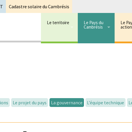
oT
Cadastre solaire du Cambrésis
Le territoire
Le Pays du
Le Pa
Cambrésis
actio
 cambrésis
mbrésis
ions
Le projet du pays
La gouvernance
L’équipe technique
L