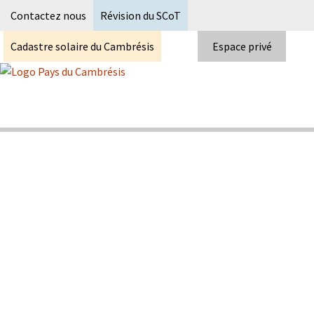
Recherc
Contactez nous
Révision du SCoT
Cadastre solaire du Cambrésis
Espace privé
Skip
to
content
Syndicat Mixte du PETR du pays du
Pays du Cambrésis
cambrésis