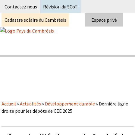
Recherc
Contactez nous
Révision du SCoT
Cadastre solaire du Cambrésis
Espace privé
Skip
to
content
Syndicat Mixte du PETR du pays du
Pays du Cambrésis
cambrésis
Accueil
»
Actualités
»
Développement durable
»
Dernière ligne
droite pour les dépôts de CEE 2025