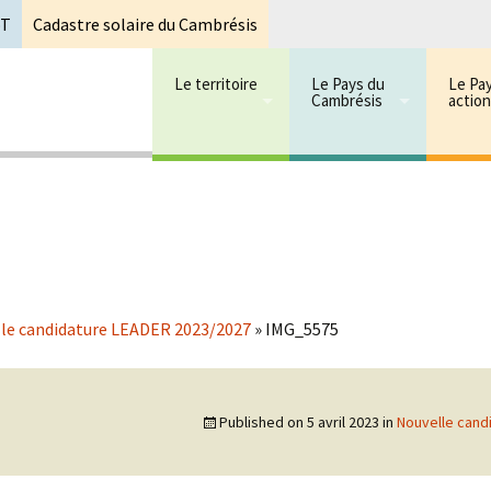
oT
Cadastre solaire du Cambrésis
Le territoire
Le Pays du
Le Pa
Cambrésis
actio
 cambrésis
mbrésis
le candidature LEADER 2023/2027
»
IMG_5575
Published on
5 avril 2023
in
Nouvelle cand