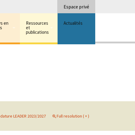
Recherc
Espace privé
ys en
Ressources
Actualités
ns
et
publications
idature LEADER 2023/2027
Full resolution ( × )