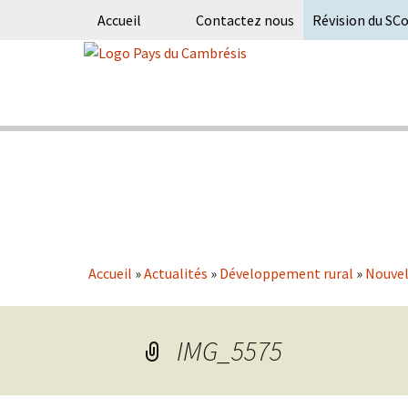
Accueil
Contactez nous
Révision du SC
Skip
to
content
Syndicat Mixte du PETR du pays du
Pays du Ca
Accueil
»
Actualités
»
Développement rural
»
Nouvel
IMG_5575