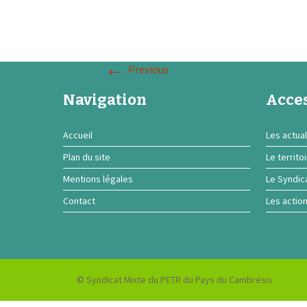
←
Previous
Navigation
Acces
Accueil
Les actual
Plan du site
Le territo
Mentions légales
Le Syndic
Contact
Les actio
© Syndicat Mixte du PETR du Pays du Cambrésis