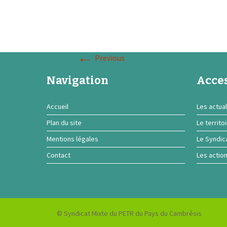
←
Previous
Navigation
Acces
Accueil
Les actual
Plan du site
Le territo
Mentions légales
Le Syndic
Contact
Les actio
© Syndicat Mixte du PETR du Pays du Cambrésis