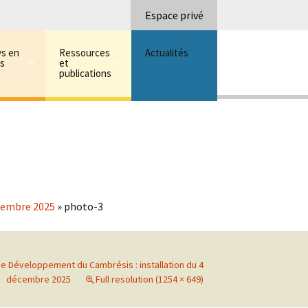
Recherc
Espace privé
ys en
Ressources
Actualités
ns
et
publications
écembre 2025
»
photo-3
de Développement du Cambrésis : installation du 4
décembre 2025
Full resolution (1254 × 649)