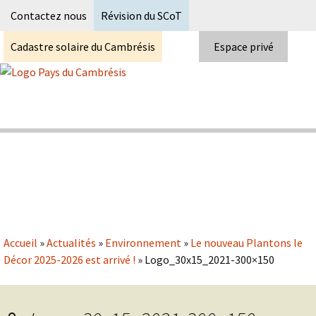
Recherc
Contactez nous
Révision du SCoT
Cadastre solaire du Cambrésis
Espace privé
Skip
to
content
Syndicat Mixte du PETR du pays du
Pays du Cambrésis
cambrésis
Accueil
»
Actualités
»
Environnement
»
Le nouveau Plantons le
Décor 2025-2026 est arrivé !
»
Logo_30x15_2021-300×150