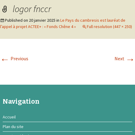
logor fnccr
Published on
20 janvier 2025
in
Le Pays du cambresis est lauréat de
l’appel à projet ACTEE+ : « Fonds Chêne 4 »
Full resolution (447 × 250)
←
→
Previous
Next
Navigation
Accueil
Plan du site