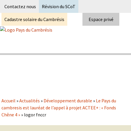
Recherc
Contactez nous
Révision du SCoT
Cadastre solaire du Cambrésis
Espace privé
Skip
to
content
Syndicat Mixte du PETR du pays du
Pays du Cambrésis
cambrésis
Accueil
»
Actualités
»
Développement durable
»
Le Pays du
cambresis est lauréat de l’appel à projet ACTEE+ : « Fonds
Chêne 4 »
»
logor fnccr