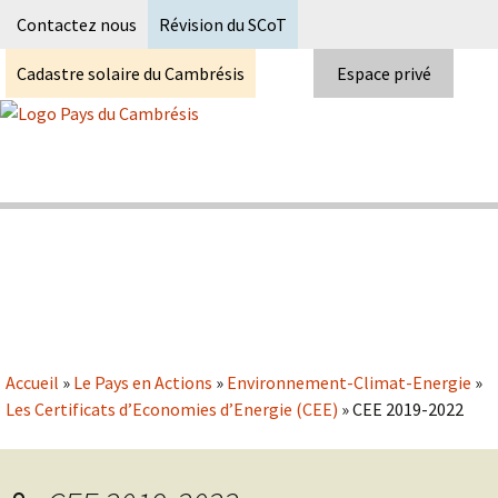
Recherc
Contactez nous
Révision du SCoT
Cadastre solaire du Cambrésis
Espace privé
Skip
to
content
Syndicat Mixte du PETR du pays du
Pays du Cambrésis
cambrésis
Accueil
»
Le Pays en Actions
»
Environnement-Climat-Energie
»
Les Certificats d’Economies d’Energie (CEE)
»
CEE 2019-2022