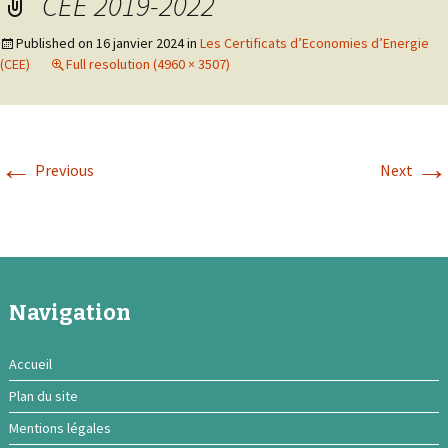
CEE 2019-2022
Published on
16 janvier 2024
in
Les Certificats d’Economies d’Energie
(CEE)
Full resolution (4960 × 3507)
←
→
Previous
Next
Navigation
Accueil
Plan du site
Mentions légales