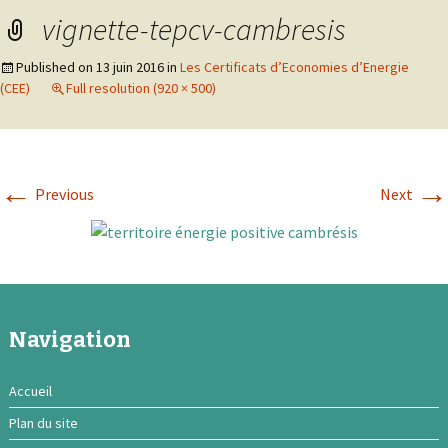
vignette-tepcv-cambresis
Published on
13 juin 2016
in
Les Certificats d’Economies d’Energie
(CEE)
Full resolution (920 × 500)
←
→
Previous
Next
Navigation
Accueil
Plan du site