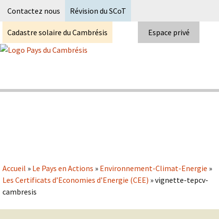
Recherc
Contactez nous
Révision du SCoT
Cadastre solaire du Cambrésis
Espace privé
Skip
to
content
Syndicat Mixte du PETR du pays du
Pays du Cambrésis
cambrésis
Accueil
»
Le Pays en Actions
»
Environnement-Climat-Energie
»
Les Certificats d’Economies d’Energie (CEE)
»
vignette-tepcv-
cambresis