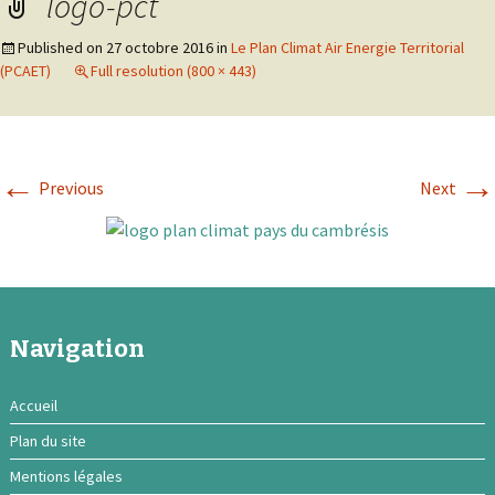
logo-pct
Published on
27 octobre 2016
in
Le Plan Climat Air Energie Territorial
(PCAET)
Full resolution (800 × 443)
←
→
Previous
Next
Navigation
Accueil
Plan du site
Mentions légales