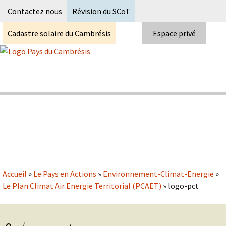
Recherc
Contactez nous
Révision du SCoT
Cadastre solaire du Cambrésis
Espace privé
Skip
to
content
Syndicat Mixte du PETR du pays du
Pays du Cambrésis
cambrésis
Accueil
»
Le Pays en Actions
»
Environnement-Climat-Energie
»
Le Plan Climat Air Energie Territorial (PCAET)
»
logo-pct