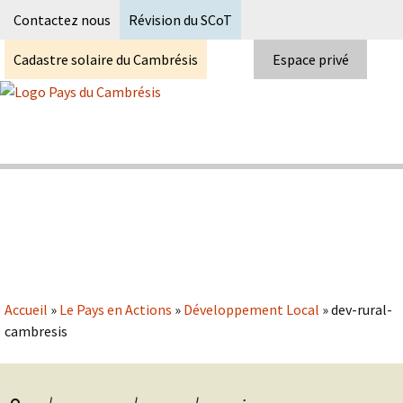
Recherc
Contactez nous
Révision du SCoT
Cadastre solaire du Cambrésis
Espace privé
Skip
to
content
Syndicat Mixte du PETR du pays du
Pays du Cambrésis
cambrésis
Accueil
»
Le Pays en Actions
»
Développement Local
»
dev-rural-
cambresis