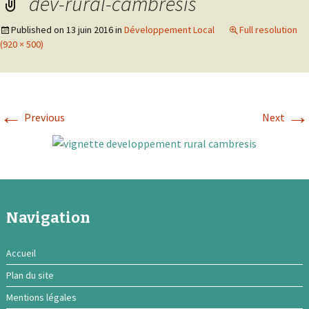
dev-rural-cambresis
Published on
13 juin 2016
in
Développement Local
Full resolution
(920 × 500)
←
→
Previous
Next
Navigation
Accueil
Plan du site
Mentions légales