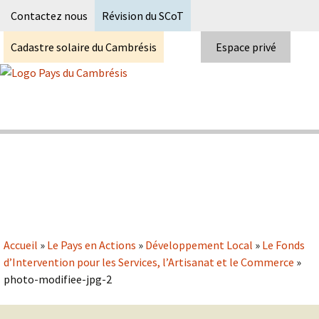
Recherc
Contactez nous
Révision du SCoT
Cadastre solaire du Cambrésis
Espace privé
Skip
to
content
Syndicat Mixte du PETR du pays du
Pays du Cambrésis
cambrésis
Accueil
»
Le Pays en Actions
»
Développement Local
»
Le Fonds
d’Intervention pour les Services, l’Artisanat et le Commerce
»
photo-modifiee-jpg-2