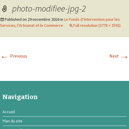
photo-modifiee-jpg-2
Published on
29 novembre 2016
in
Le Fonds d’Intervention pour les
Services, l’Artisanat et le Commerce
Full resolution (3778 × 2592)
←
→
Previous
Next
Navigation
Accueil
Plan du site