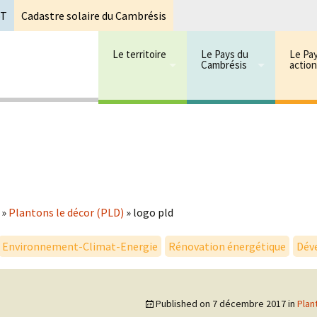
oT
Cadastre solaire du Cambrésis
Le territoire
Le Pays du
Le Pa
Cambrésis
actio
 cambrésis
mbrésis
»
Plantons le décor (PLD)
»
logo pld
Environnement-Climat-Energie
Rénovation énergétique
Dév
Published on
7 décembre 2017
in
Plan