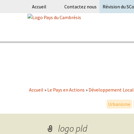
Accueil
Contactez nous
Révision du SC
Skip
to
content
Syndicat Mixte du PETR du pays du
Pays du Ca
Accueil
»
Le Pays en Actions
»
Développement Local
Urbanisme
logo pld