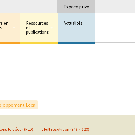
Recherc
Espace privé
ys en
Ressources
Actualités
ns
et
publications
eloppement Local
tons le décor (PLD)
Full resolution (348 × 120)