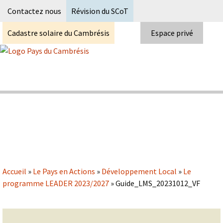
Recherc
Contactez nous
Révision du SCoT
Cadastre solaire du Cambrésis
Espace privé
Skip
to
content
Syndicat Mixte du PETR du pays du
Pays du Cambrésis
cambrésis
Accueil
»
Le Pays en Actions
»
Développement Local
»
Le
programme LEADER 2023/2027
»
Guide_LMS_20231012_VF