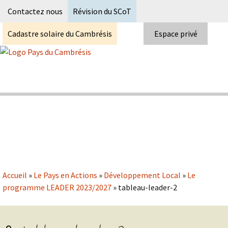
Recherc
Contactez nous
Révision du SCoT
Cadastre solaire du Cambrésis
Espace privé
Skip
to
content
Syndicat Mixte du PETR du pays du
Pays du Cambrésis
cambrésis
Accueil
»
Le Pays en Actions
»
Développement Local
»
Le
programme LEADER 2023/2027
»
tableau-leader-2