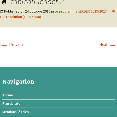
tableau-leader-2
Published on
24 octobre 2016
in
Le programme LEADER 2023/2027
Full resolution (1099 × 458)
←
→
Previous
Next
Navigation
Accueil
Plan du site
Mentions légales