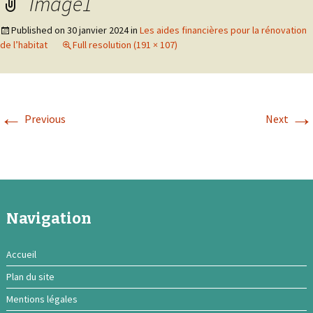
Image1
Published on
30 janvier 2024
in
Les aides financières pour la rénovation
de l’habitat
Full resolution (191 × 107)
←
→
Previous
Next
Navigation
Accueil
Plan du site
Mentions légales