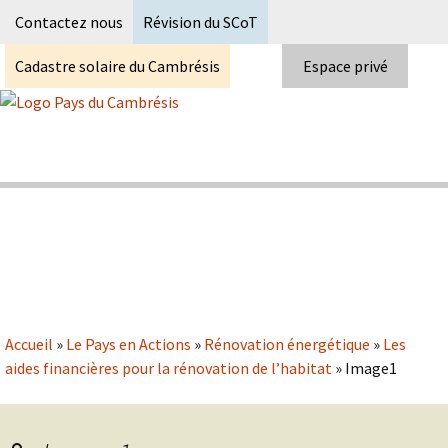
Recherc
Contactez nous
Révision du SCoT
Cadastre solaire du Cambrésis
Espace privé
Skip
to
content
Syndicat Mixte du PETR du pays du
Pays du Cambrésis
cambrésis
Accueil
»
Le Pays en Actions
»
Rénovation énergétique
»
Les
aides financières pour la rénovation de l’habitat
»
Image1