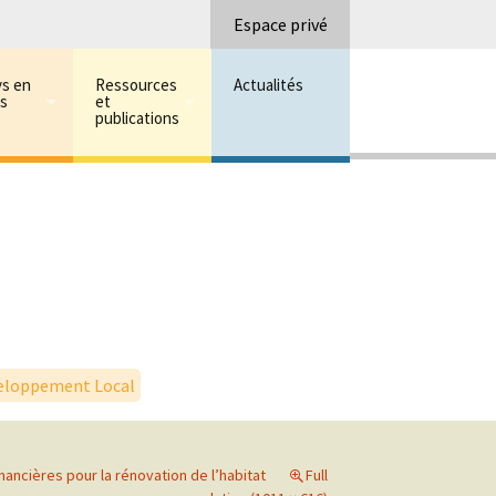
Recherc
Espace privé
ys en
Ressources
Actualités
ns
et
publications
eloppement Local
inancières pour la rénovation de l’habitat
Full