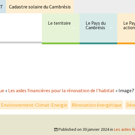
oT
Cadastre solaire du Cambrésis
Le territoire
Le Pays du
Le Pa
Cambrésis
actio
 cambrésis
mbrésis
ue
»
Les aides financières pour la rénovation de l’habitat
»
Image7
Environnement-Climat-Energie
Rénovation énergétique
Dév
Published on
30 janvier 2024
in
Les aides f