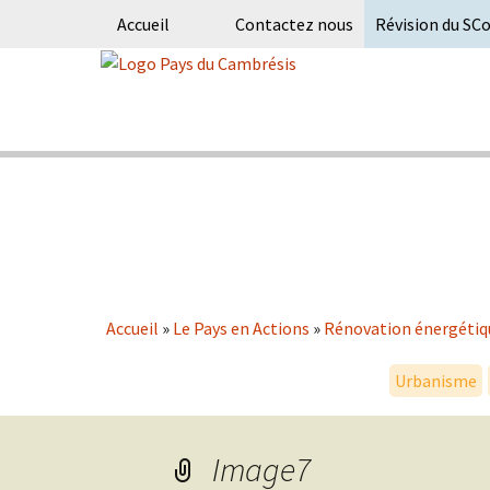
Accueil
Contactez nous
Révision du SC
Skip
to
content
Syndicat Mixte du PETR du pays du
Pays du Ca
Accueil
»
Le Pays en Actions
»
Rénovation énergétiq
Urbanisme
Image7