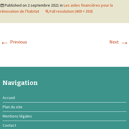
Published on
2 septembre 2021
in
Les aides financières pour la
rénovation de l’habitat
Full resolution (409 × 350)
←
→
Previous
Next
Navigation
Accueil
Plan du site
Mentions légales
Contact