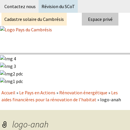
Recherc
Contactez nous
Révision du SCoT
Cadastre solaire du Cambrésis
Espace privé
Skip
to
content
Syndicat Mixte du PETR du pays du
Pays du Cambrésis
cambrésis
Accueil
»
Le Pays en Actions
»
Rénovation énergétique
»
Les
aides financières pour la rénovation de l’habitat
»
logo-anah
logo-anah