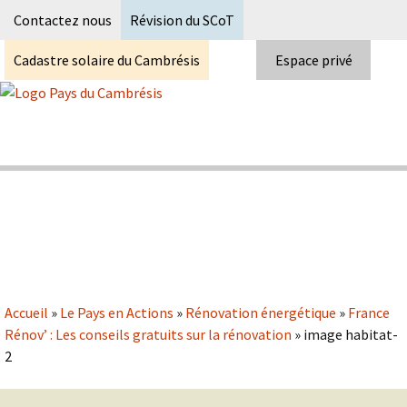
Recherc
Contactez nous
Révision du SCoT
Cadastre solaire du Cambrésis
Espace privé
Skip
to
content
Syndicat Mixte du PETR du pays du
Pays du Cambrésis
cambrésis
Accueil
»
Le Pays en Actions
»
Rénovation énergétique
»
France
Rénov’ : Les conseils gratuits sur la rénovation
»
image habitat-
2