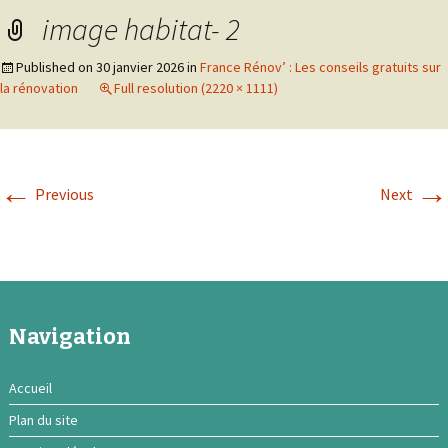
image habitat- 2
Published on
30 janvier 2026
in
France Rénov’ : Les conseils gratuits sur
la rénovation
Full resolution (2220 × 1111)
←
→
Previous
Next
Navigation
Accueil
Plan du site