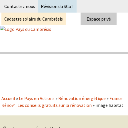
Recherc
Contactez nous
Révision du SCoT
Cadastre solaire du Cambrésis
Espace privé
Skip
to
content
Syndicat Mixte du PETR du pays du
Pays du Cambrésis
cambrésis
Accueil
»
Le Pays en Actions
»
Rénovation énergétique
»
France
Rénov’ : Les conseils gratuits sur la rénovation
»
image habitat