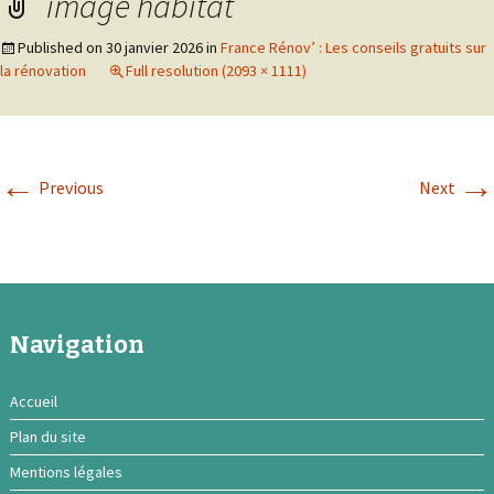
image habitat
Published on
30 janvier 2026
in
France Rénov’ : Les conseils gratuits sur
la rénovation
Full resolution (2093 × 1111)
←
→
Previous
Next
Navigation
Accueil
Plan du site
Mentions légales