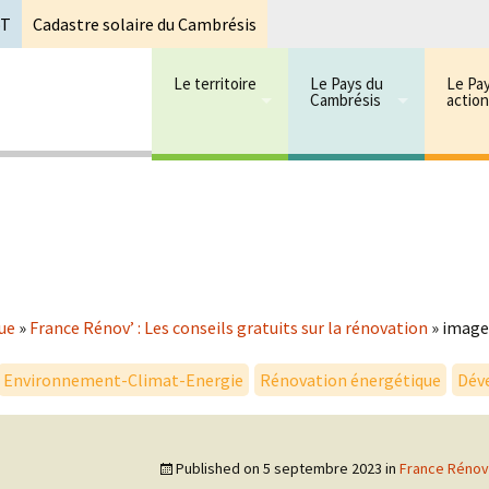
oT
Cadastre solaire du Cambrésis
Le territoire
Le Pays du
Le Pa
Cambrésis
actio
 cambrésis
mbrésis
ue
»
France Rénov’ : Les conseils gratuits sur la rénovation
»
image
Environnement-Climat-Energie
Rénovation énergétique
Dév
Published on
5 septembre 2023
in
France Rénov’ 