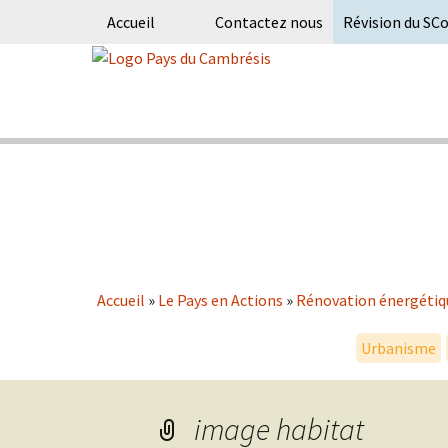
Accueil
Contactez nous
Révision du SC
Skip
to
content
Syndicat Mixte du PETR du pays du
Pays du Ca
Accueil
»
Le Pays en Actions
»
Rénovation énergétiq
Urbanisme
image habitat