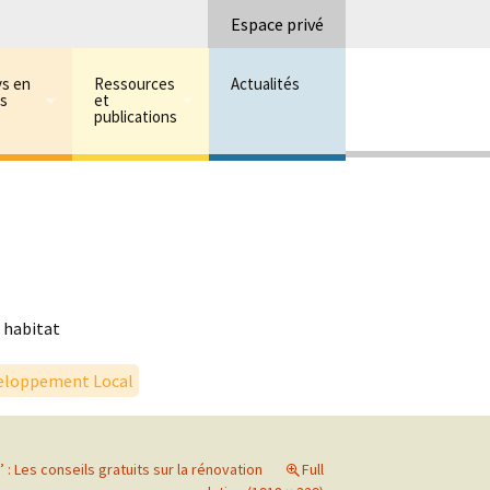
Recherc
Espace privé
ys en
Ressources
Actualités
ns
et
publications
 habitat
eloppement Local
: Les conseils gratuits sur la rénovation
Full