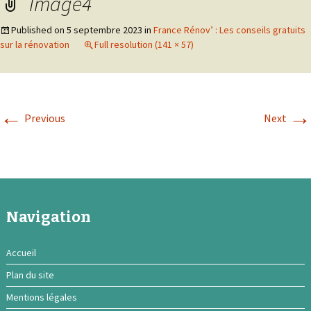
Image4
Published on
5 septembre 2023
in
France Rénov’ : Les conseils gratuits
sur la rénovation
Full resolution (141 × 57)
←
→
Previous
Next
Navigation
Accueil
Plan du site
Mentions légales