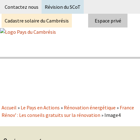
Recherc
Contactez nous
Révision du SCoT
Cadastre solaire du Cambrésis
Espace privé
Skip
to
content
Syndicat Mixte du PETR du pays du
Pays du Cambrésis
cambrésis
Accueil
»
Le Pays en Actions
»
Rénovation énergétique
»
France
Rénov’ : Les conseils gratuits sur la rénovation
»
Image4