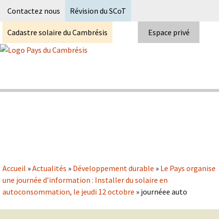
Recherc
Contactez nous
Révision du SCoT
Cadastre solaire du Cambrésis
Espace privé
Skip
to
content
Syndicat Mixte du PETR du pays du
Pays du Cambrésis
cambrésis
Accueil
»
Actualités
»
Développement durable
»
Le Pays organise
une journée d’information : Installer du solaire en
autoconsommation, le jeudi 12 octobre
»
journéee auto