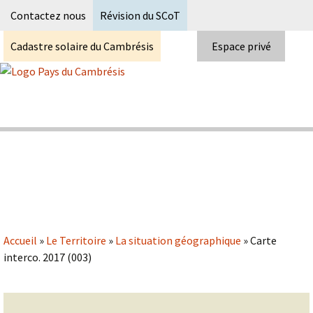
Recherc
Contactez nous
Révision du SCoT
Cadastre solaire du Cambrésis
Espace privé
Skip
to
content
Syndicat Mixte du PETR du pays du
Pays du Cambrésis
cambrésis
Accueil
»
Le Territoire
»
La situation géographique
»
Carte
interco. 2017 (003)