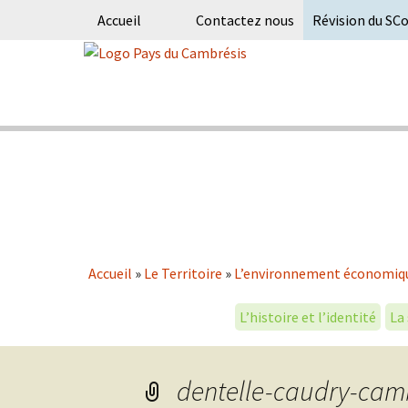
Accueil
Contactez nous
Révision du SC
Skip
to
content
Syndicat Mixte du PETR du pays du
Pays du Ca
Accueil
»
Le Territoire
»
L’environnement économiq
L’histoire et l’identité
La
dentelle-caudry-cam