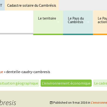
oT
Cadastre solaire du Cambrésis
Le territoire
Le Pays du
Le Pa
Cambrésis
actio
 cambrésis
mbrésis
ue
»
dentelle-caudry-cambresis
 situation géographique
L’environnement économique
Le cadre
bresis
Published on
9 mai 2016
in
L’environ