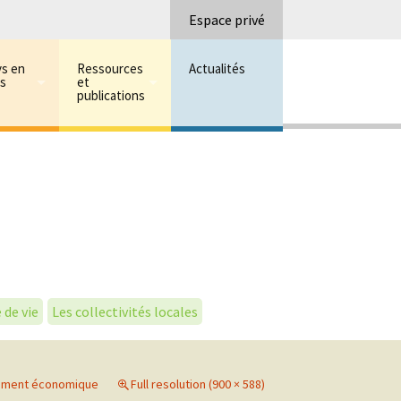
Recherc
Espace privé
ys en
Ressources
Actualités
ns
et
publications
 de vie
Les collectivités locales
nement économique
Full resolution (900 × 588)