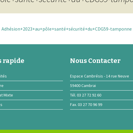
Adhésion+2023+au+pôle+santé+sécurité+du+CDG59-tamponne
 rapide
Nous Contacter
ités
Espace Cambrésis - 14 rue Neuve
ire
59400 Cambrai
at Mixte
Tél. 03 27 72 92 60
ns
Fax. 03 27 70 96 99