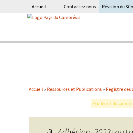
Accueil
Contactez nous
Révision du SC
Skip
to
content
Syndicat Mixte du PETR du pays du
Pays du Ca
Accueil
»
Ressources et Publications
»
Registre des 
Etudes et documents
Adhésion+2023+au+p