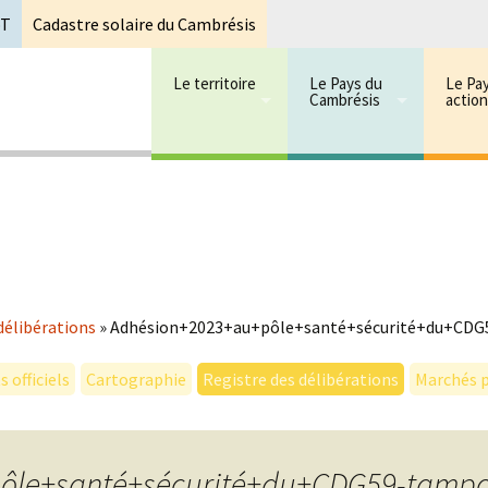
oT
Cadastre solaire du Cambrésis
Le territoire
Le Pays du
Le Pa
Cambrésis
actio
 cambrésis
mbrésis
délibérations
»
Adhésion+2023+au+pôle+santé+sécurité+du+CD
 officiels
Cartographie
Registre des délibérations
Marchés p
ôle+santé+sécurité+du+CDG59-tamp