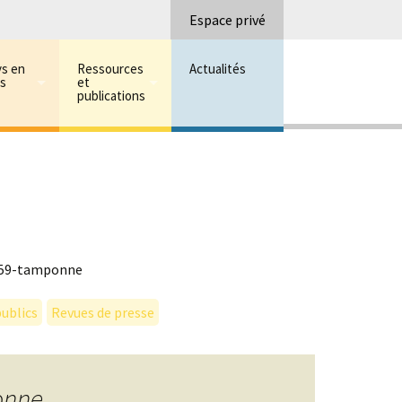
Recherc
Espace privé
ys en
Ressources
Actualités
ns
et
publications
G59-tamponne
ublics
Revues de presse
onne