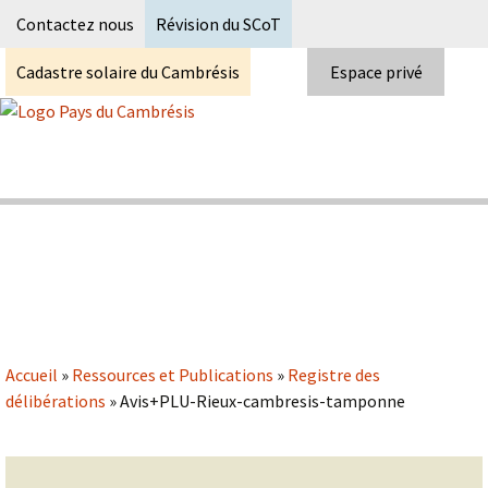
Recherc
Contactez nous
Révision du SCoT
Cadastre solaire du Cambrésis
Espace privé
Skip
to
content
Syndicat Mixte du PETR du pays du
Pays du Cambrésis
cambrésis
Accueil
»
Ressources et Publications
»
Registre des
délibérations
»
Avis+PLU-Rieux-cambresis-tamponne