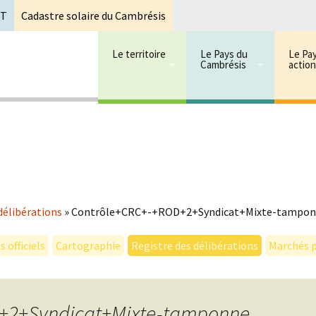
oT
Cadastre solaire du Cambrésis
Le territoire
Le Pays du
Le Pa
Cambrésis
actio
 cambrésis
mbrésis
délibérations
»
Contrôle+CRC+-+ROD+2+Syndicat+Mixte-tampo
 officiels
Cartographie
Registre des délibérations
Marchés p
+2+Syndicat+Mixte-tamponne