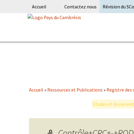
Accueil
Contactez nous
Révision du SC
Skip
to
content
Syndicat Mixte du PETR du pays du
Pays du Ca
Accueil
»
Ressources et Publications
»
Registre des 
Etudes et documents
Contrôle+CRC+-+ROD