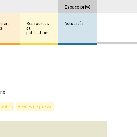
Recherc
Espace privé
ys en
Ressources
Actualités
ns
et
publications
nne
ublics
Revues de presse