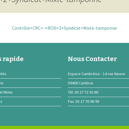
Contrôle+CRC+-+ROD+2+Syndicat+Mixte-tamponne
 rapide
Nous Contacter
ités
Espace Cambrésis - 14 rue Neuve
ire
59400 Cambrai
at Mixte
Tél. 03 27 72 92 60
ns
Fax. 03 27 70 96 99