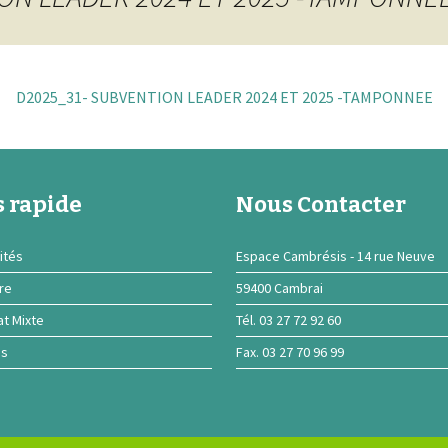
D2025_31- SUBVENTION LEADER 2024 ET 2025 -TAMPONNEE
 rapide
Nous Contacter
ités
Espace Cambrésis - 14 rue Neuve
ire
59400 Cambrai
at Mixte
Tél. 03 27 72 92 60
ns
Fax. 03 27 70 96 99