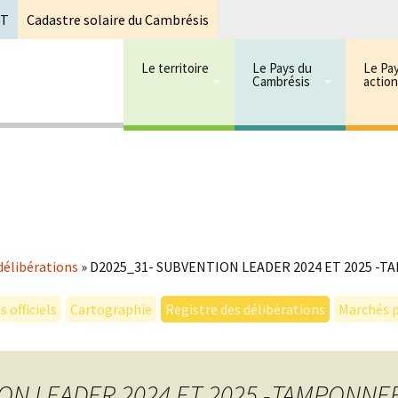
oT
Cadastre solaire du Cambrésis
Le territoire
Le Pays du
Le Pa
Cambrésis
actio
 cambrésis
mbrésis
délibérations
»
D2025_31- SUBVENTION LEADER 2024 ET 2025 -
 officiels
Cartographie
Registre des délibérations
Marchés p
ON LEADER 2024 ET 2025 -TAMPONNE