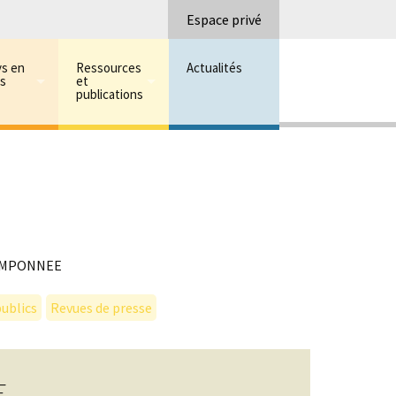
Recherc
Espace privé
ys en
Ressources
Actualités
ns
et
publications
TAMPONNEE
ublics
Revues de presse
E