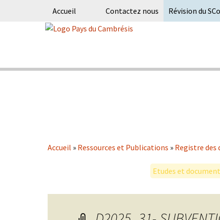
Accueil
Contactez nous
Révision du SC
Skip
to
content
Syndicat Mixte du PETR du pays du
Pays du Ca
Accueil
»
Ressources et Publications
»
Registre des 
Etudes et documents
D2025_31- SUBVENTI