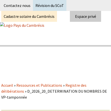
Recherc
Contactez nous
Révision du SCoT
Cadastre solaire du Cambrésis
Espace privé
Skip
to
content
Syndicat Mixte du PETR du pays du
Pays du Cambrésis
cambrésis
Accueil
»
Ressources et Publications
»
Registre des
délibérations
»
D_2026_20_DETERMINATION DU NOMBRES DE
VP-tamponnée