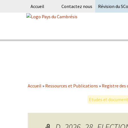
Accueil
Contactez nous
Révision du SC
Skip
to
content
Syndicat Mixte du PETR du pays du
Pays du Ca
Accueil
»
Ressources et Publications
»
Registre des 
Etudes et documents
D_2026_28_ELECTIO