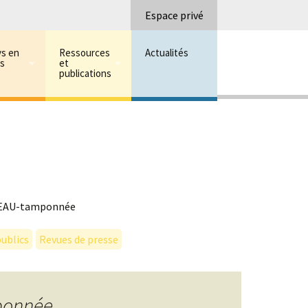
Recherc
Espace privé
ys en
Ressources
Actualités
ns
et
publications
EAU-tamponnée
ublics
Revues de presse
ponnée