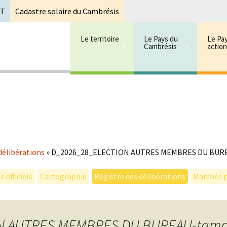
oT
Cadastre solaire du Cambrésis
Le territoire
Le Pays du
Le Pa
Cambrésis
actio
 cambrésis
mbrésis
délibérations
»
D_2026_28_ELECTION AUTRES MEMBRES DU BUR
 officiels
Cartographie
Registre des délibérations
Marchés p
N AUTRES MEMBRES DU BUREAU-tam