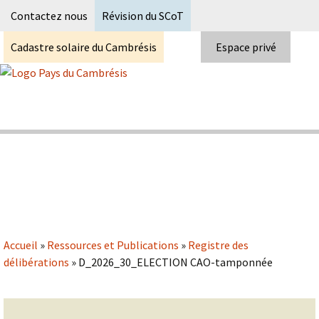
Recherc
Contactez nous
Révision du SCoT
Cadastre solaire du Cambrésis
Espace privé
Skip
to
content
Syndicat Mixte du PETR du pays du
Pays du Cambrésis
cambrésis
Accueil
»
Ressources et Publications
»
Registre des
délibérations
»
D_2026_30_ELECTION CAO-tamponnée