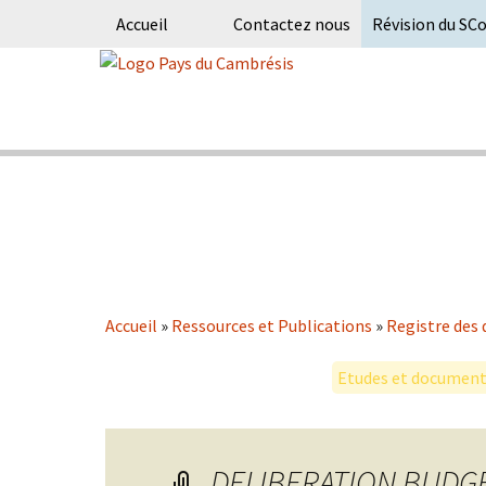
Accueil
Contactez nous
Révision du SC
Skip
to
content
Syndicat Mixte du PETR du pays du
Pays du Ca
Accueil
»
Ressources et Publications
»
Registre des 
Etudes et documents
DELIBERATION BUDGE