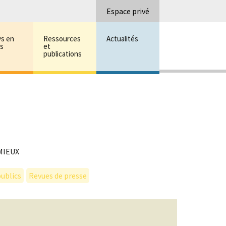
Recherc
Espace privé
ys en
Ressources
Actualités
ns
et
publications
MIEUX
ublics
Revues de presse