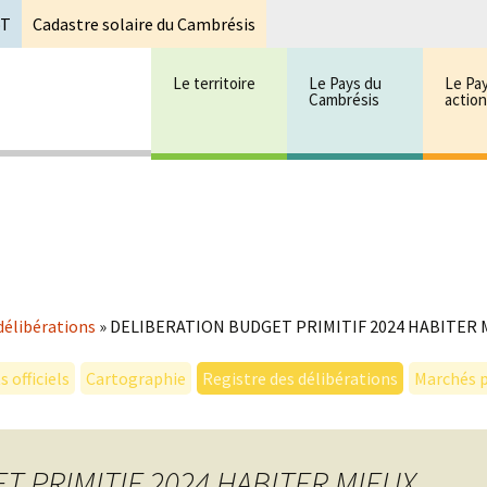
oT
Cadastre solaire du Cambrésis
Le territoire
Le Pays du
Le Pa
Cambrésis
actio
 cambrésis
mbrésis
délibérations
»
DELIBERATION BUDGET PRIMITIF 2024 HABITER 
 officiels
Cartographie
Registre des délibérations
Marchés p
T PRIMITIF 2024 HABITER MIEUX