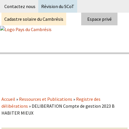
Recherc
Contactez nous
Révision du SCoT
Cadastre solaire du Cambrésis
Espace privé
Skip
to
content
Syndicat Mixte du PETR du pays du
Pays du Cambrésis
cambrésis
Accueil
»
Ressources et Publications
»
Registre des
délibérations
»
DELIBERATION Compte de gestion 2023 B
HABITER MIEUX