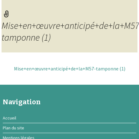
Mise+en+œuvre+anticipé+de+la+M57
tamponne (1)
Mise+en+œuvre+anticipé+de+la+M57-tamponne (1)
Navigation
Accueil
Plan du site
Mentions légales