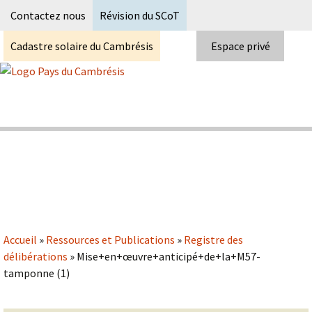
Recherc
Contactez nous
Révision du SCoT
Cadastre solaire du Cambrésis
Espace privé
Skip
to
content
Syndicat Mixte du PETR du pays du
Pays du Cambrésis
cambrésis
Accueil
»
Ressources et Publications
»
Registre des
délibérations
»
Mise+en+œuvre+anticipé+de+la+M57-
tamponne (1)