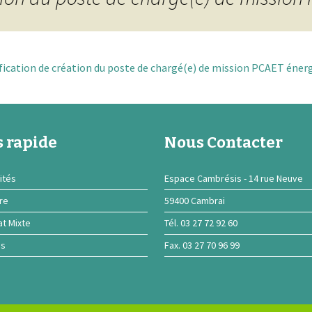
ication de création du poste de chargé(e) de mission PCAET éner
 rapide
Nous Contacter
ités
Espace Cambrésis - 14 rue Neuve
ire
59400 Cambrai
at Mixte
Tél. 03 27 72 92 60
ns
Fax. 03 27 70 96 99