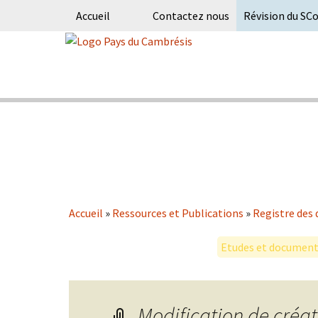
Accueil
Contactez nous
Révision du SC
Skip
to
content
Syndicat Mixte du PETR du pays du
Pays du Ca
Accueil
»
Ressources et Publications
»
Registre des 
Etudes et documents
Modification de créa