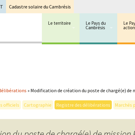
oT
Cadastre solaire du Cambrésis
Le territoire
Le Pays du
Le Pa
Cambrésis
actio
 cambrésis
mbrésis
délibérations
»
Modification de création du poste de chargé(e) de
 officiels
Cartographie
Registre des délibérations
Marchés p
tion du poste de chargé(e) de mission