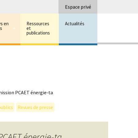
Recherc
Espace privé
ys en
Ressources
Actualités
ns
et
publications
 mission PCAET énergie-ta
ublics
Revues de presse
 PCAET énergie-ta