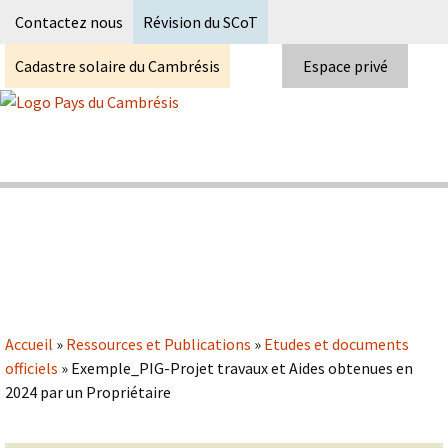
Recherc
Contactez nous
Révision du SCoT
Cadastre solaire du Cambrésis
Espace privé
Skip
to
content
Syndicat Mixte du PETR du pays du
Pays du Cambrésis
cambrésis
Accueil
»
Ressources et Publications
»
Etudes et documents
officiels
»
Exemple_PIG-Projet travaux et Aides obtenues en
2024 par un Propriétaire