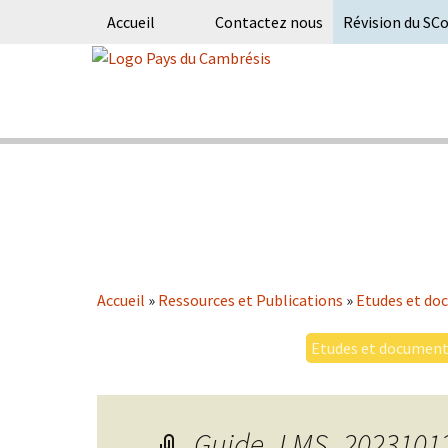
Accueil
Contactez nous
Révision du SC
Skip
to
content
Syndicat Mixte du PETR du pays du
Pays du Ca
Accueil
»
Ressources et Publications
»
Etudes et doc
Etudes et documents
Guide_LMS_2023101