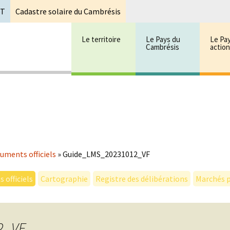
oT
Cadastre solaire du Cambrésis
Le territoire
Le Pays du
Le Pa
Cambrésis
actio
 cambrésis
mbrésis
uments officiels
»
Guide_LMS_20231012_VF
 officiels
Cartographie
Registre des délibérations
Marchés p
2_VF