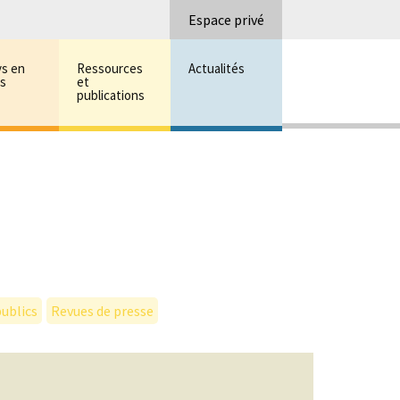
Recherc
Espace privé
ys en
Ressources
Actualités
ns
et
publications
ublics
Revues de presse