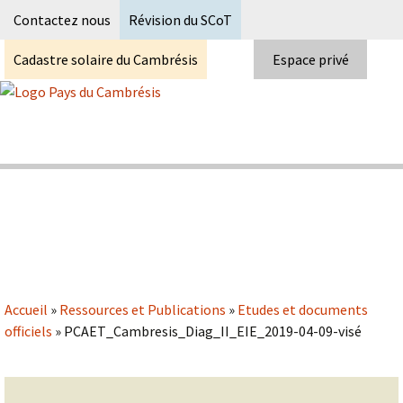
Recherc
Contactez nous
Révision du SCoT
Cadastre solaire du Cambrésis
Espace privé
Skip
to
content
Syndicat Mixte du PETR du pays du
Pays du Cambrésis
cambrésis
Accueil
»
Ressources et Publications
»
Etudes et documents
officiels
»
PCAET_Cambresis_Diag_II_EIE_2019-04-09-visé