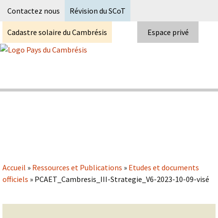
Recherc
Contactez nous
Révision du SCoT
Cadastre solaire du Cambrésis
Espace privé
Skip
to
content
Syndicat Mixte du PETR du pays du
Pays du Cambrésis
cambrésis
Accueil
»
Ressources et Publications
»
Etudes et documents
officiels
»
PCAET_Cambresis_III-Strategie_V6-2023-10-09-visé