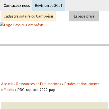
Recherc
Contactez nous
Révision du SCoT
Cadastre solaire du Cambrésis
Espace privé
Skip
to
content
Syndicat Mixte du PETR du pays du
Pays du Cambrésis
cambrésis
Accueil
»
Ressources et Publications
»
Etudes et documents
officiels
»
PDC-rap-act-2022-pap