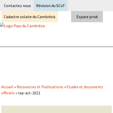
Recherc
Contactez nous
Révision du SCoT
Cadastre solaire du Cambrésis
Espace privé
Skip
to
content
Syndicat Mixte du PETR du pays du
Pays du Cambrésis
cambrésis
Accueil
»
Ressources et Publications
»
Etudes et documents
officiels
»
rap-act-2021