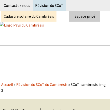
Recherc
Contactez nous
Révision du SCoT
Cadastre solaire du Cambrésis
Espace privé
Skip
to
content
Syndicat Mixte du PETR du pays du
Pays du Cambrésis
cambrésis
Accueil
»
Révision du SCoT du Cambrésis
»
SCoT-cambresis-img-
3