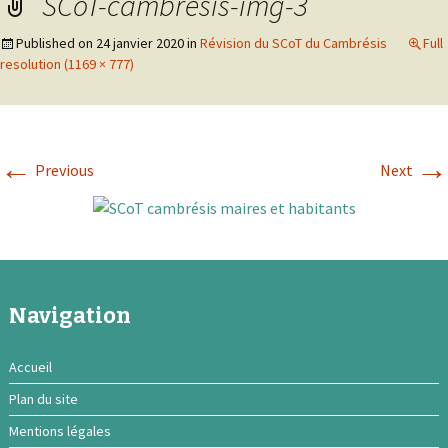
SCoT-cambresis-img-3
Published on
24 janvier 2020
in
Révision du SCoT du Cambrésis
Full
resolution (1169 × 777)
←
→
Previous
Next
Navigation
Accueil
Plan du site
Mentions légales