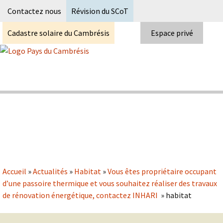
Recherc
Contactez nous
Révision du SCoT
Cadastre solaire du Cambrésis
Espace privé
Skip
to
content
Syndicat Mixte du PETR du pays du
Pays du Cambrésis
cambrésis
Accueil
»
Actualités
»
Habitat
»
Vous êtes propriétaire occupant
d’une passoire thermique et vous souhaitez réaliser des travaux
de rénovation énergétique, contactez INHARI
»
habitat