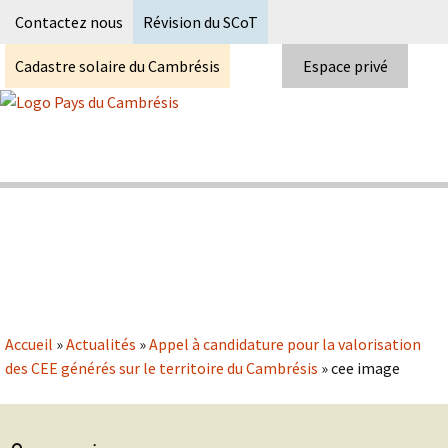
Recherc
Contactez nous
Révision du SCoT
Cadastre solaire du Cambrésis
Espace privé
Skip
to
content
Syndicat Mixte du PETR du pays du
Pays du Cambrésis
cambrésis
Accueil
»
Actualités
»
Appel à candidature pour la valorisation
des CEE générés sur le territoire du Cambrésis
»
cee image